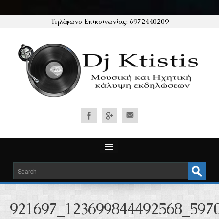
Τηλέφωνο Επικοινωνίας: 6972440209
ΑΡΧΙΚΗ
ΥΠΗΡΕΣΙΕΣ
921697_123699844492568_597
ΜΟΥΣΙΚΗ ΚΑΛΥΨΗ ΓΑΜΟΥ