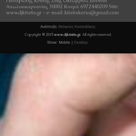
Παναγιώτης Κτίστης 28ης Οκτωβρίου, Βόνιτσα
Αιτωλοακαρνανίας 30002 Κινητό: 6972440209 Site:
www.djktistis.gr – e-mail: ktistiskeria@gmail.com
Ανάπτυξη:
Θεόφιλος Κοσσυβάκης
Copyright ® 2015
www.djktistis.gr
. All rights reserved.
Show:
Mobile
|
Desktop