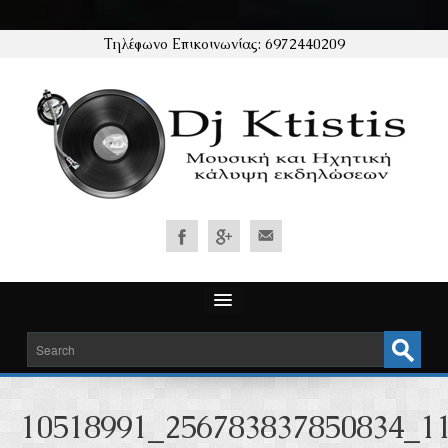
Τηλέφωνο Επικοινωνίας: 6972440209
ΑΡΧΙΚΗ
ΥΠΗΡΕΣΙΕΣ
10518991_256783837850834_1
ΜΟΥΣΙΚΗ ΚΑΛΥΨΗ ΓΑΜΟΥ